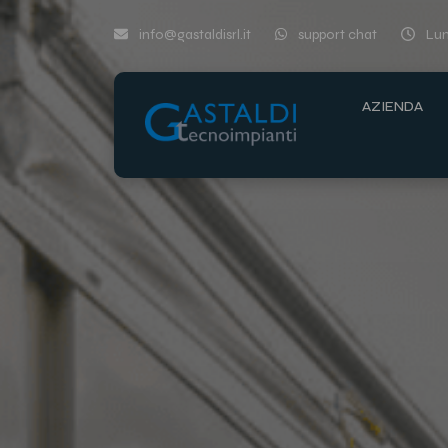
info@gastaldisrl.it
support chat
Lun-
AZIENDA